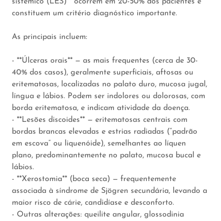
sistêmico (LES)** ocorrem em 20-50% dos pacientes e
constituem um critério diagnóstico importante.
As principais incluem:
- **Úlceras orais** — as mais frequentes (cerca de 30-
40% dos casos), geralmente superficiais, aftosas ou
eritematosas, localizadas no palato duro, mucosa jugal,
língua e lábios. Podem ser indolores ou dolorosas, com
borda eritematosa, e indicam atividade da doença.
- **Lesões discoides** — eritematosas centrais com
bordas brancas elevadas e estrias radiadas (“padrão
em escova” ou liquenóide), semelhantes ao líquen
plano, predominantemente no palato, mucosa bucal e
lábios.
- **Xerostomia** (boca seca) — frequentemente
associada à síndrome de Sjögren secundária, levando a
maior risco de cárie, candidíase e desconforto.
- Outras alterações: queilite angular, glossodinia