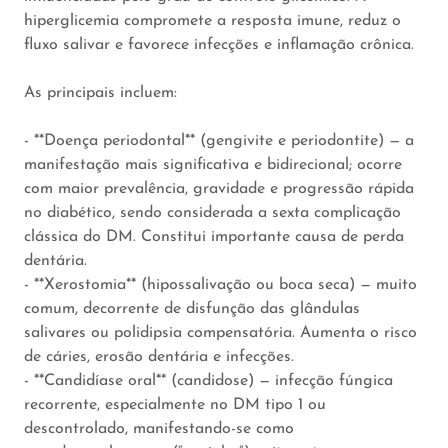
hiperglicemia compromete a resposta imune, reduz o
fluxo salivar e favorece infecções e inflamação crônica.
As principais incluem:
- **Doença periodontal** (gengivite e periodontite) — a
manifestação mais significativa e bidirecional; ocorre
com maior prevalência, gravidade e progressão rápida
no diabético, sendo considerada a sexta complicação
clássica do DM. Constitui importante causa de perda
dentária.
- **Xerostomia** (hipossalivação ou boca seca) — muito
comum, decorrente de disfunção das glândulas
salivares ou polidipsia compensatória. Aumenta o risco
de cáries, erosão dentária e infecções.
- **Candidíase oral** (candidose) — infecção fúngica
recorrente, especialmente no DM tipo 1 ou
descontrolado, manifestando-se como