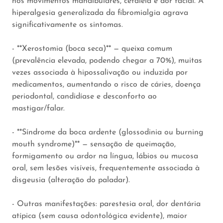
nos movimentos mandibulares, cefaleia e dor facial. A
hiperalgesia generalizada da fibromialgia agrava
significativamente os sintomas.
- **Xerostomia (boca seca)** — queixa comum
(prevalência elevada, podendo chegar a 70%), muitas
vezes associada à hipossalivação ou induzida por
medicamentos, aumentando o risco de cáries, doença
periodontal, candidíase e desconforto ao
mastigar/falar.
- **Síndrome da boca ardente (glossodinia ou burning
mouth syndrome)** — sensação de queimação,
formigamento ou ardor na língua, lábios ou mucosa
oral, sem lesões visíveis, frequentemente associada à
disgeusia (alteração do paladar).
- Outras manifestações: parestesia oral, dor dentária
atípica (sem causa odontológica evidente), maior