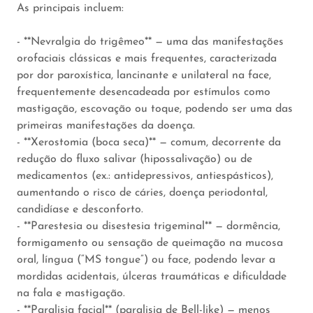
As principais incluem:
- **Nevralgia do trigêmeo** — uma das manifestações
orofaciais clássicas e mais frequentes, caracterizada
por dor paroxística, lancinante e unilateral na face,
frequentemente desencadeada por estímulos como
mastigação, escovação ou toque, podendo ser uma das
primeiras manifestações da doença.
- **Xerostomia (boca seca)** — comum, decorrente da
redução do fluxo salivar (hipossalivação) ou de
medicamentos (ex.: antidepressivos, antiespásticos),
aumentando o risco de cáries, doença periodontal,
candidíase e desconforto.
- **Parestesia ou disestesia trigeminal** — dormência,
formigamento ou sensação de queimação na mucosa
oral, língua (“MS tongue”) ou face, podendo levar a
mordidas acidentais, úlceras traumáticas e dificuldade
na fala e mastigação.
- **Paralisia facial** (paralisia de Bell-like) — menos