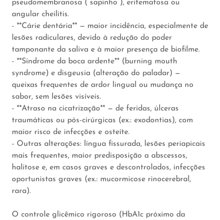
pseudomembranosa (“sapinho”), eritematosa ou
angular cheilitis.
- **Cárie dentária** — maior incidência, especialmente de
lesões radiculares, devido à redução do poder
tamponante da saliva e à maior presença de biofilme.
- **Síndrome da boca ardente** (burning mouth
syndrome) e disgeusia (alteração do paladar) —
queixas frequentes de ardor lingual ou mudança no
sabor, sem lesões visíveis.
- **Atraso na cicatrização** — de feridas, úlceras
traumáticas ou pós-cirúrgicas (ex.: exodontias), com
maior risco de infecções e osteíte.
- Outras alterações: língua fissurada, lesões periapicais
mais frequentes, maior predisposição a abscessos,
halitose e, em casos graves e descontrolados, infecções
oportunistas graves (ex.: mucormicose rinocerebral,
rara).
O controle glicêmico rigoroso (HbA1c próximo da